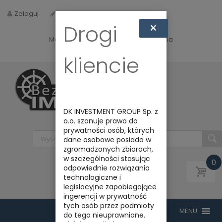
Zaloguj
Zarejestruj
×
Drogi
Masz jakieś pytania? Napisz do nas na
biuro@bezpiecznyimport.pl
kliencie
DK INVESTMENT GROUP Sp. z
o.o. szanuje prawo do
prywatności osób, których
dane osobowe posiada w
zgromadzonych zbiorach,
w szczególności stosując
0
odpowiednie rozwiązania
technologiczne i
legislacyjne zapobiegające
ingerencji w prywatność
tych osób przez podmioty
do tego nieuprawnione.