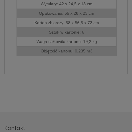
786 498
.
Wymiary: 42 x 24,5 x 18 cm
Opakowanie: 55 x 28 x 23 cm
Karton zbiorczy: 58 x 56,5 x 72 cm
Sztuk w kartonie: 6
Waga całkowita kartonu: 19,2 kg
Objętość kartonu: 0,235 m3
Kontakt