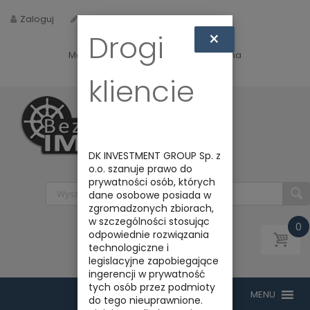
Zaloguj
Zarejestruj
×
Drogi
Masz jakieś pytania? Napisz do nas na
biuro@bezpiecznyimport.pl
kliencie
DK INVESTMENT GROUP Sp. z
o.o. szanuje prawo do
prywatności osób, których
dane osobowe posiada w
zgromadzonych zbiorach,
w szczególności stosując
0
odpowiednie rozwiązania
technologiczne i
legislacyjne zapobiegające
ingerencji w prywatność
tych osób przez podmioty
do tego nieuprawnione.