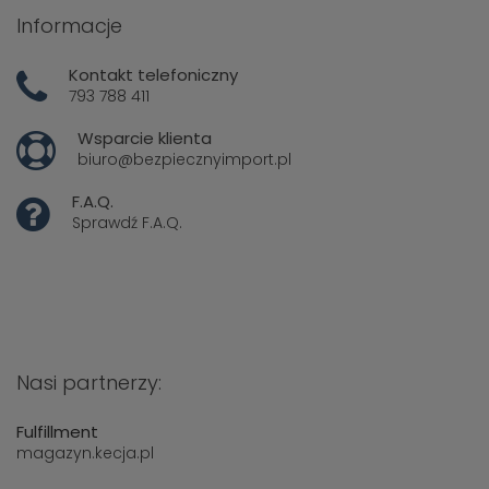
Informacje
Kontakt telefoniczny
793 788 411
Wsparcie klienta
biuro@bezpiecznyimport.pl
F.A.Q.
Sprawdź
F.A.Q.
Nasi partnerzy:
Fulfillment
magazyn.kecja.pl