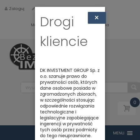
Zaloguj
Zarejestruj
×
Drogi
Masz jakieś pytania? Napisz do nas na
biuro@bezpiecznyimport.pl
kliencie
DK INVESTMENT GROUP Sp. z
o.o. szanuje prawo do
prywatności osób, których
dane osobowe posiada w
zgromadzonych zbiorach,
w szczególności stosując
0
odpowiednie rozwiązania
technologiczne i
legislacyjne zapobiegające
ingerencji w prywatność
tych osób przez podmioty
do tego nieuprawnione.