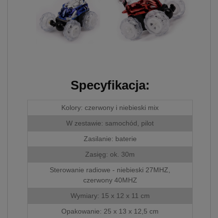
skorzystania ze
zintegrowanych
funkcjonalności (np.
Facebook, LinkedIn,
YouTube). Każdy z
dostawców określa zasady
korzystania z plików
Cookies w swojej polityce
prywatności w związku z
Specyfikacja:
czym nie mamy wpływu
na prowadzoną przez
dostawców politykę
Kolory: czerwony i niebieski mix
prywatności oraz
W zestawie: samochód, pilot
wykorzystywania przez nich
plików Cookies.
Zasilanie: baterie
Wszelkie pytania oraz
Zasięg: ok. 30m
zgłoszenia możesz
kierować od
Sterowanie radiowe - niebieski 27MHZ,
wyznaczonego Inspektora
czerwony 40MHZ
Ochrony Danych, pod
Wymiary: 15 x 12 x 11 cm
adres
biuro@bezpiecznyimport.pl
Opakowanie: 25 x 13 x 12,5 cm
lub nr telefonu
+48 793