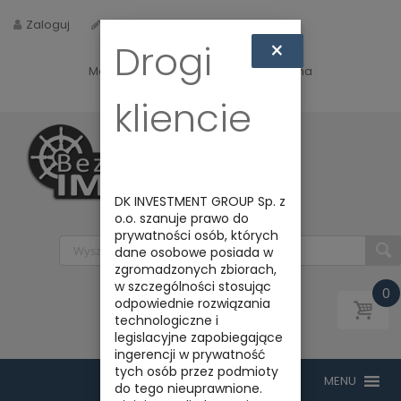
Zaloguj
Zarejestruj
×
Drogi
Masz jakieś pytania? Napisz do nas na
biuro@bezpiecznyimport.pl
kliencie
DK INVESTMENT GROUP Sp. z
o.o. szanuje prawo do
prywatności osób, których
dane osobowe posiada w
zgromadzonych zbiorach,
w szczególności stosując
0
odpowiednie rozwiązania
technologiczne i
legislacyjne zapobiegające
ingerencji w prywatność
tych osób przez podmioty
do tego nieuprawnione.