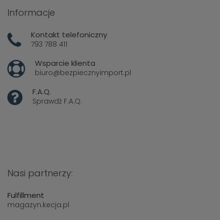
Informacje
Kontakt telefoniczny
793 788 411
Wsparcie klienta
biuro@bezpiecznyimport.pl
F.A.Q.
Sprawdź
F.A.Q.
Nasi partnerzy:
Fulfillment
magazyn.kecja.pl